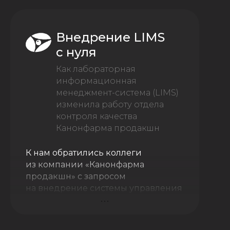
Внедрение LIMS
с нуля
Как лабораторная
информационная
менеджмент-система (LIMS)
изменила работу отдела
контроля качества
Канонфарма продакшн
К нам обратились коллеги
из компании «Канонфарма
продакшн» с запросом
на внедрение системы управления
лабораторной информацией.
До внедрения LIMS работа
в лаборатории строилась на ручных